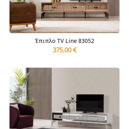
Έπιπλο TV Line 83052
375,00
€