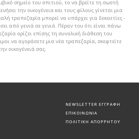
μβικό σημείο του σπιτιού, το να βρείτε τη σωστή
νήσει την οικογένεια και τους φίλους γίνεται μια
αλή τραπεζαρία μπορεί να υπάρχει για δεκαετίες -
σει από γενιά σε γενιά. Πέραν του ότι είναι πάνω
εζαρία ορίζει επίσης τη συνολική διάθεση του
ιμοι να αγοράσετε μια νέα τραπεζαρία, σκεφτείτε
την οικογένειά σας.
NEWSLETTER ΕΓΓΡΑΦΗ
ΕΠΙΚΟΙΝΩΝΙΑ
ΠΟΛΙΤΙΚΗ ΑΠΟΡΡΗΤΟΥ