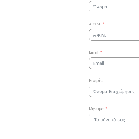
Α.Φ.Μ.
Email
Εταιρία
Μήνυμα