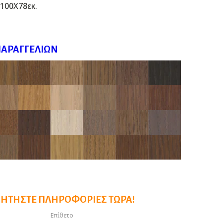
Χ100Χ78εκ.
ΠΑΡΑΓΓΕΛΙΏΝ
ΖΗΤΉΣΤΕ ΠΛΗΡΟΦΟΡΊΕΣ ΤΏΡΑ!
Επίθετο