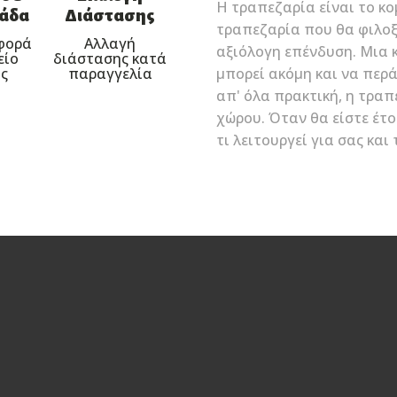
Η τραπεζαρία είναι το κο
λάδα
Διάστασης
τραπεζαρία που θα φιλοξε
φορά
Αλλαγή
αξιόλογη επένδυση. Μια κ
είο
διάστασης κατά
ς
παραγγελία
μπορεί ακόμη και να περά
απ' όλα πρακτική, η τραπ
χώρου. Όταν θα είστε έτο
τι λειτουργεί για σας και 