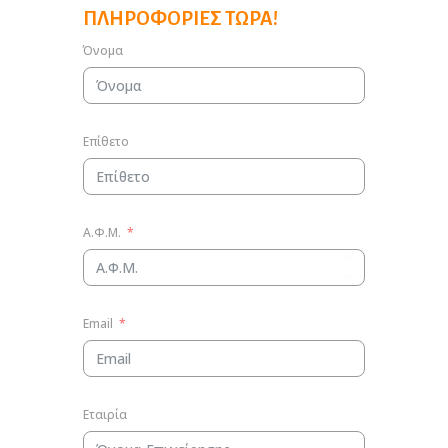
ΠΛΗΡΟΦΟΡΊΕΣ ΤΏΡΑ!
Όνομα
Επίθετο
Α.Φ.Μ.
Email
Εταιρία