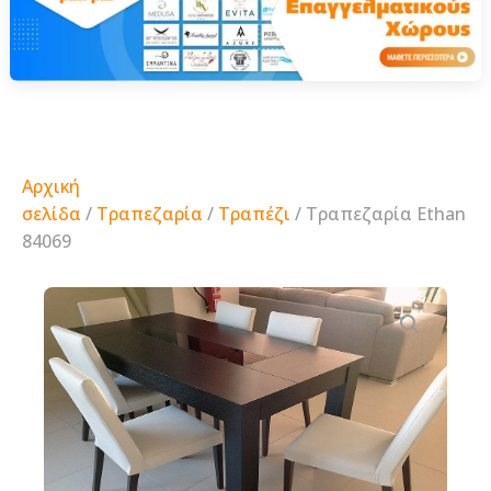
Αρχική
σελίδα
/
Τραπεζαρία
/
Τραπέζι
/ Τραπεζαρία Ethan
84069