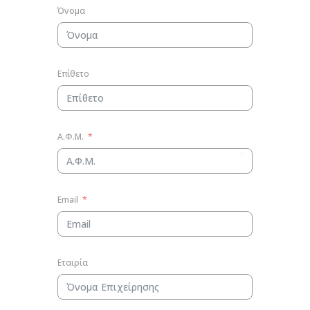
Όνομα
Επίθετο
Α.Φ.Μ.
Email
Εταιρία