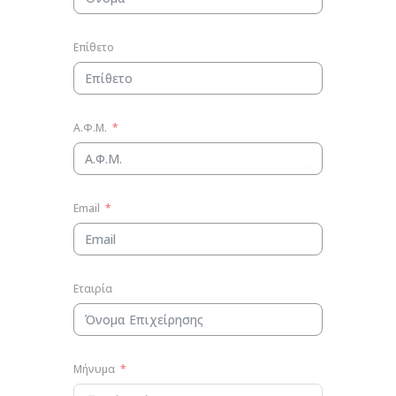
Επίθετο
Α.Φ.Μ.
Email
Εταιρία
Μήνυμα