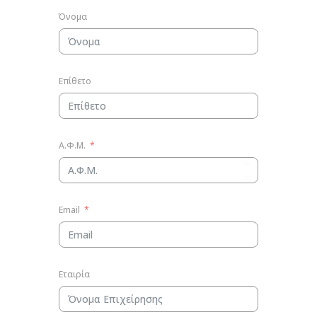
Όνομα
Επίθετο
Α.Φ.Μ.
Email
Εταιρία