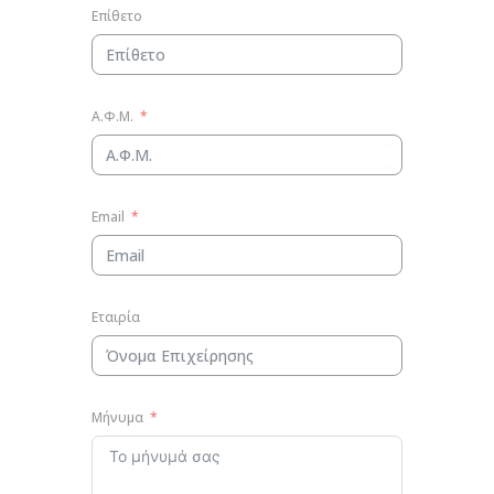
Επίθετο
Α.Φ.Μ.
Email
Εταιρία
Μήνυμα