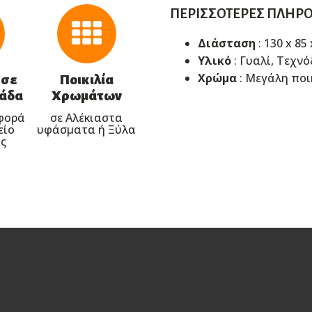
ΠΕΡΙΣΣΌΤΕΡΕΣ ΠΛΗΡ
Διάσταση
: 130 x 85
Υλικό
: Γυαλί, Τεχν
Χρώμα
: Μεγάλη ποι
 σε
Ποικιλία
λάδα
Χρωμάτων
φορά
σε Αλέκιαστα
είο
υφάσματα ή Ξύλα
ς