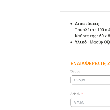
Διαστάσεις
Τουαλέτα : 100 x 
Καθρέφτης : 60 x 
Υλικό
: Μασίφ Οξ
ΕΝΔΙΑΦΈΡΕΣΤΕ; 
Όνομα
Α.Φ.Μ.