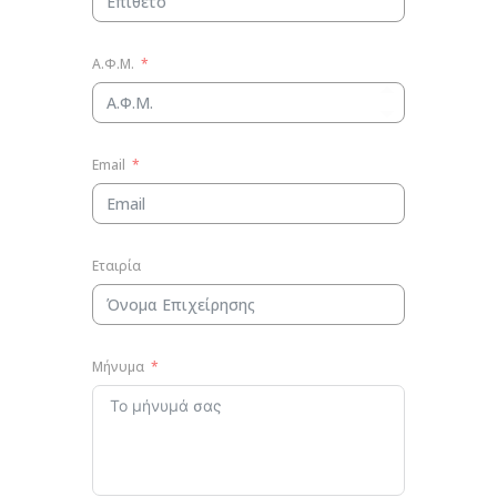
Α.Φ.Μ.
Email
Εταιρία
Μήνυμα