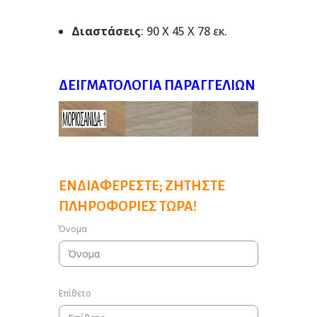
Διαστάσεις
: 90 Χ 45 Χ 78 εκ.
ΔΕΙΓΜΑΤΟΛΌΓΙΑ ΠΑΡΑΓΓΕΛΙΏΝ
ΕΝΔΙΑΦΈΡΕΣΤΕ; ΖΗΤΉΣΤΕ
ΠΛΗΡΟΦΟΡΊΕΣ ΤΏΡΑ!
Όνομα
Επίθετο