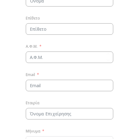
Επίθετο
Α.Φ.Μ.
Email
Εταιρία
Μήνυμα