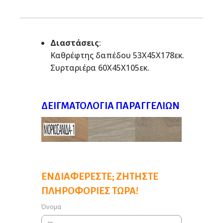
Διαστάσεις
:
Καθρέφτης δαπέδου 53Χ45Χ178εκ.
Συρταριέρα 60Χ45Χ105εκ.
ΔΕΙΓΜΑΤΟΛΌΓΙΑ ΠΑΡΑΓΓΕΛΙΏΝ
ΕΝΔΙΑΦΈΡΕΣΤΕ; ΖΗΤΉΣΤΕ
ΠΛΗΡΟΦΟΡΊΕΣ ΤΏΡΑ!
Όνομα