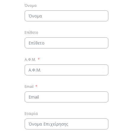
Όνομα
Επίθετο
Α.Φ.Μ.
Email
Εταιρία