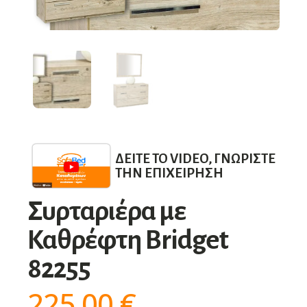
ΔΕΊΤΕ ΤΟ VIDEO, ΓΝΩΡΊΣΤΕ
ΤΗΝ ΕΠΙΧΕΊΡΗΣΗ
Συρταριέρα με
Καθρέφτη Bridget
82255
225,00
€