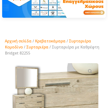
Αρχική σελίδα
/
Κρεβατοκάμαρα
/
Συρταριέρα
Κομοδίνο
/
Συρταριέρα
/ Συρταριέρα με Καθρέφτη
Bridget 82255