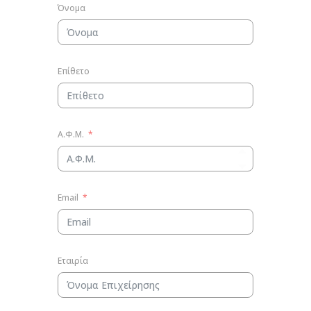
Όνομα
Επίθετο
Α.Φ.Μ.
Email
Εταιρία