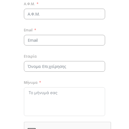
Α.Φ.Μ.
Email
Εταιρία
Μήνυμα