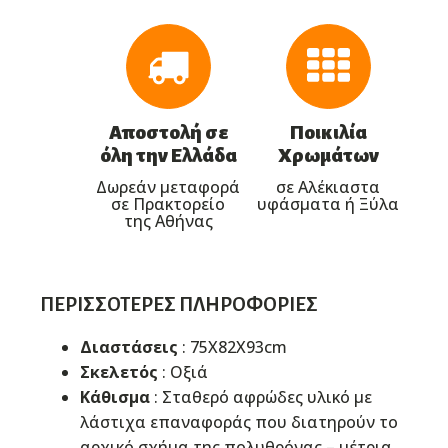
Αποστολή σε
Ποικιλία
όλη την Ελλάδα
Χρωμάτων
Δωρεάν μεταφορά
σε Αλέκιαστα
σε Πρακτορείο
υφάσματα ή Ξύλα
της Αθήνας
ΠΕΡΙΣΣΌΤΕΡΕΣ ΠΛΗΡΟΦΟΡΊΕΣ
Διαστάσεις
: 75X82X93cm
Σκελετός
: Οξιά
Κάθισμα
: Σταθερό αφρώδες υλικό με
λάστιχα επαναφοράς που διατηρούν το
αρχικό σχήμα της πολυθρόνας – μέτρια