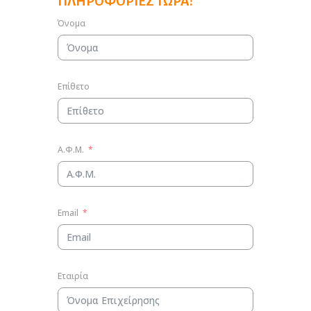
ΠΛΗΡΟΦΟΡΊΕΣ ΤΏΡΑ!
Όνομα
Επίθετο
Α.Φ.Μ.
Email
Εταιρία