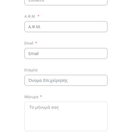
Α.Φ.Μ.
Email
Εταιρία
Μήνυμα