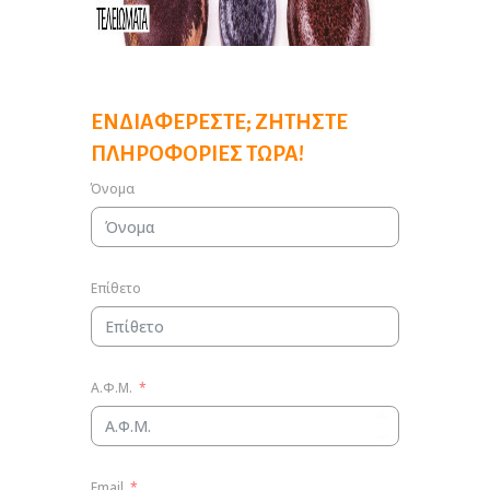
ΕΝΔΙΑΦΈΡΕΣΤΕ; ΖΗΤΉΣΤΕ
ΠΛΗΡΟΦΟΡΊΕΣ ΤΏΡΑ!
Όνομα
Επίθετο
Α.Φ.Μ.
Email