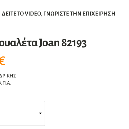
ΔΕΊΤΕ ΤΟ VIDEO, ΓΝΩΡΊΣΤΕ ΤΗΝ ΕΠΙΧΕΊΡΗΣΗ
ουαλέτα Joan 82193
€
ΔΡΙΚΗΣ
.Π.Α.