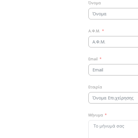
Όνομα
Α.Φ.Μ.
Email
Εταιρία
Μήνυμα