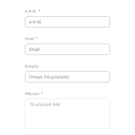
Α.Φ.Μ.
Email
Εταιρία
Μήνυμα