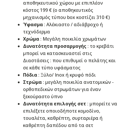
αποθηκευτικού χώρου με επιπλέον
κόστος 199 € (ο αποθηκευτικός
μηχανισμός τύπου box κοστίζει 310 €)
Ύφασμα
: Αλέκιαστo / αδιάβροχo ή
τεχνόδερμα
Χρώμα
: Μεγάλη ποικιλία χρωμάτων
Δυνατότητα προσαρμογής
: το κρεβάτι
μπορεί να κατασκευαστεί στις
Διαστάσεις : που επιθυμεί ο πελάτης και
σε κάθε τύπο υφάσματος
Πόδια
: Ξύλο/ Inox ή κρυφό πόδι
Στρώμα
: μεγάλη ποικιλία ανατομικών -
ορθοπεδικών στρωμάτων για έναν
ξεκούραστο ύπνο
Δυνατότητα επιλογής σετ
: μπορείτε να
επιλέξετε οποιοδήποτε κομοδίνο,
τουαλέτα, καθρέπτη, συρταριέρα ή
καθρέπτη δαπέδου από τα σετ