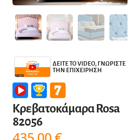
ΔΕΊΤΕ ΤΟ VIDEO, ΓΝΩΡΊΣΤΕ
ΤΗΝ ΕΠΙΧΕΊΡΗΣΗ
Κρεβατοκάμαρα Rosa
82056
435,00
€