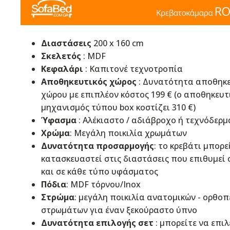
Διαστάσεις
200 x 160 cm
Σκελετός
: MDF
Κεφαλάρι
: Καπιτονέ τεχνοτροπία
Αποθηκευτικός χώρος
: Δυνατότητα αποθηκ
χώρου με επιπλέον κόστος 199 € (ο αποθηκευτ
μηχανισμός τύπου box κοστίζει 310 €)
Ύφασμα
: Αλέκιαστo / αδιάβροχo ή τεχνόδερμ
Χρώμα
: Μεγάλη ποικιλία χρωμάτων
Δυνατότητα προσαρμογής
: το κρεβάτι μπορε
κατασκευαστεί στις διαστάσεις που επιθυμεί 
και σε κάθε τύπο υφάσματος
Πόδια
: MDF τόρνου/Inox
Στρώμα
: μεγάλη ποικιλία ανατομικών - ορθο
στρωμάτων για έναν ξεκούραστο ύπνο
Δυνατότητα επιλογής σετ
: μπορείτε να επιλ