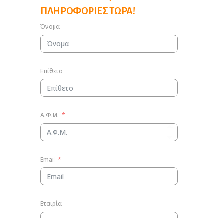
ΠΛΗΡΟΦΟΡΊΕΣ ΤΏΡΑ!
Όνομα
Επίθετο
Α.Φ.Μ.
Email
Εταιρία