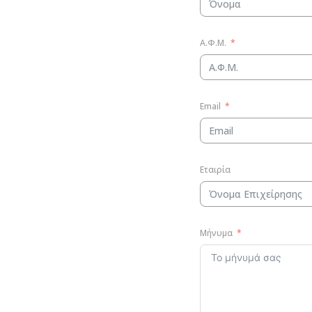
Α.Φ.Μ.
Email
Εταιρία
Μήνυμα