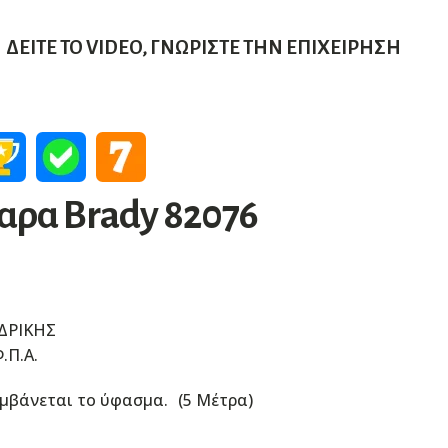
ΔΕΊΤΕ ΤΟ VIDEO, ΓΝΩΡΊΣΤΕ ΤΗΝ ΕΠΙΧΕΊΡΗΣΗ
ρα Brady 82076
ΔΡΙΚΗΣ
.Π.Α.
μβάνεται το ύφασμα.
(
5 Μέτρα
)