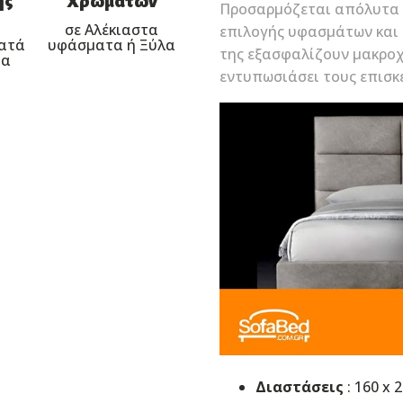
ης
Χρωμάτων
Προσαρμόζεται απόλυτα 
σε Αλέκιαστα
επιλογής υφασμάτων και 
κατά
υφάσματα ή Ξύλα
της εξασφαλίζουν μακροχ
ία
εντυπωσιάσει τους επισκ
Διαστάσεις
: 160 x 