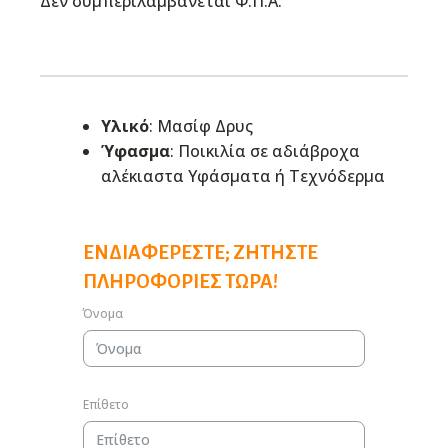
Δεν συμπεριλαμβάνεται Φ.Π.Α.
Υλικό
: Μασίφ Δρυς
Ύφασμα
: Ποικιλία σε αδιάβροχα
αλέκιαστα Υφάσματα ή Τεχνόδερμα
ΕΝΔΙΑΦΈΡΕΣΤΕ; ΖΗΤΉΣΤΕ
ΠΛΗΡΟΦΟΡΊΕΣ ΤΏΡΑ!
Όνομα
Επίθετο