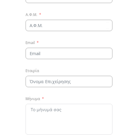
Α.Φ.Μ.
Email
Εταιρία
Μήνυμα