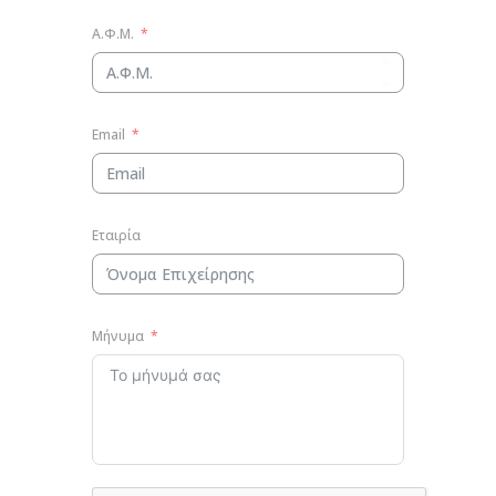
Α.Φ.Μ.
Email
Εταιρία
Μήνυμα