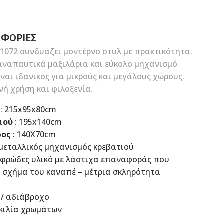
ΟΦΟΡΊΕΣ
81072 συνδυάζει μοντέρνο στυλ με πρακτικότητα.
αναπαυτικά μαξιλάρια και εύκολο μηχανισμό
ίναι ιδανικός για μικρούς και μεγάλους χώρους.
ή χρήση και φιλοξενία.
έ
: 215x95x80cm
ιού
: 195x140cm
ρος
: 140X70cm
 μεταλλικός μηχανισμός κρεβατιού
αφρώδες υλικό με λάστιχα επαναφοράς που
ό σχήμα του καναπέ – μέτρια σκληρότητα
 / αδιάβροχo
κιλία χρωμάτων