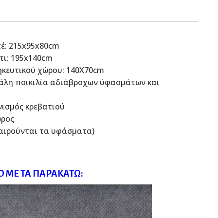
έ: 215x95x80cm
τι: 195x140cm
κευτικού χώρου: 140X70cm
γάλη ποικιλία αδιάβροχων ύφασμάτων και
ισμός κρεβατιού
ώρος
ξαιρούνται τα υφάσματα)
 ΜΕ ΤΑ ΠΑΡΑΚΆΤΩ: