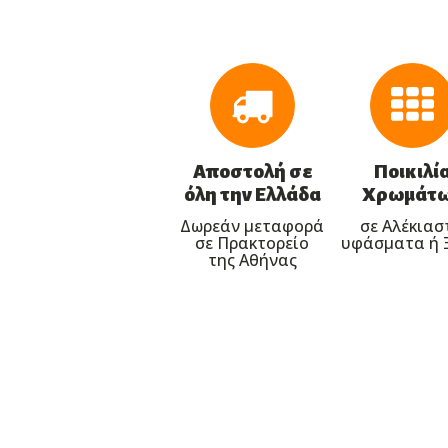
Αποστολή σε
Ποικιλί
όλη την Ελλάδα
Χρωμάτ
Δωρεάν μεταφορά
σε Αλέκιασ
σε Πρακτορείο
υφάσματα ή 
της Αθήνας