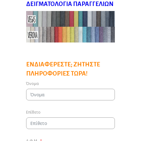
ΔΕΙΓΜΑΤΟΛΌΓΙΑ ΠΑΡΑΓΓΕΛΙΏΝ
ΕΝΔΙΑΦΈΡΕΣΤΕ; ΖΗΤΉΣΤΕ
ΠΛΗΡΟΦΟΡΊΕΣ ΤΏΡΑ!
Όνομα
Επίθετο
Α.Φ.Μ.