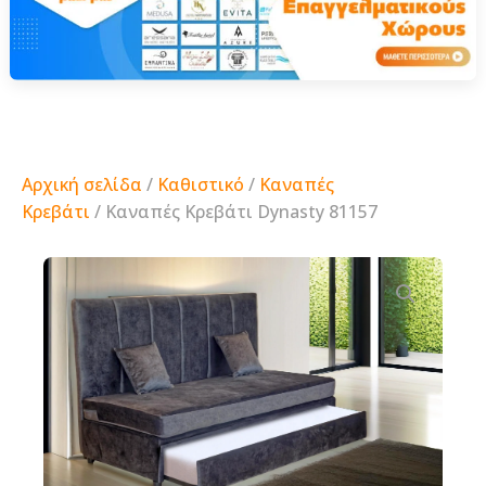
Αρχική σελίδα
/
Καθιστικό
/
Καναπές
Κρεβάτι
/ Καναπές Κρεβάτι Dynasty 81157