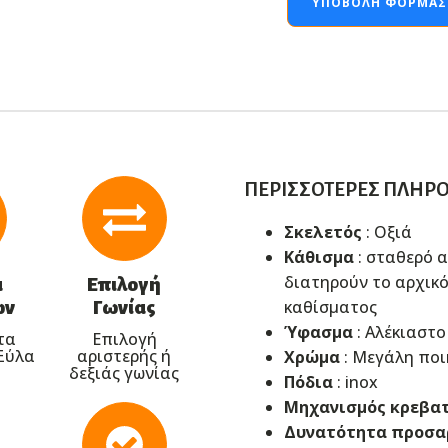
ΥΠΟΒΟΛΉ ΦΌΡΜΑΣ
ΠΕΡΙΣΣΌΤΕΡΕΣ ΠΛΗΡ
Σκελετός
: Οξιά
Κάθισμα
: σταθερό 
διατηρούν το αρχικ
α
Επιλογή
καθίσματος
ων
Γωνίας
Ύφασμα
: Αλέκιαστo
τα
Επιλογή
Ξύλα
αριστερής ή
Χρώμα
: Μεγάλη πο
δεξιάς γωνίας
Πόδια
: inox
Μηχανισμός κρεβα
Δυνατότητα προσα