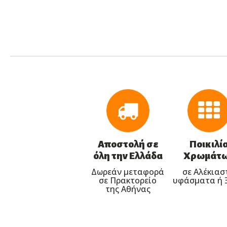
Αποστολή σε
Ποικιλί
όλη την Ελλάδα
Χρωμάτ
Δωρεάν μεταφορά
σε Αλέκιασ
σε Πρακτορείο
υφάσματα ή 
της Αθήνας