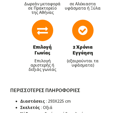
Δωρεάν μεταφορά
σε Αλέκιαστα
σε Πρακτορείο
υφάσματα ή Ξύλα
της Αθήνας
Επιλογή
2 Χρόνια
Γωνίας
Εγγύηση
Επιλογή
(εξαιρούνται τα
αριστερής ή
υφάσματα)
δεξιάς γωνίας
ΠΕΡΙΣΣΌΤΕΡΕΣ ΠΛΗΡΟΦΟΡΊΕΣ
Διαστάσεις
: 293Χ225 cm
Σκελετός
: Οξιά