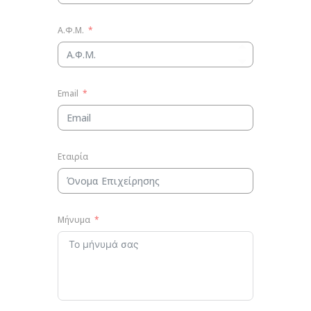
Α.Φ.Μ.
Email
Εταιρία
Μήνυμα