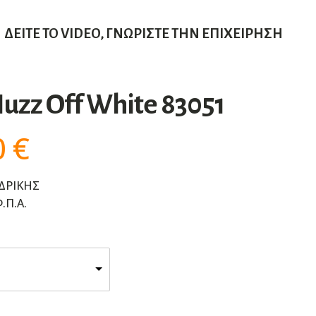
ΔΕΊΤΕ ΤΟ VIDEO, ΓΝΩΡΊΣΤΕ ΤΗΝ ΕΠΙΧΕΊΡΗΣΗ
uzz Off White 83051
0
€
ΔΡΙΚΗΣ
.Π.Α.