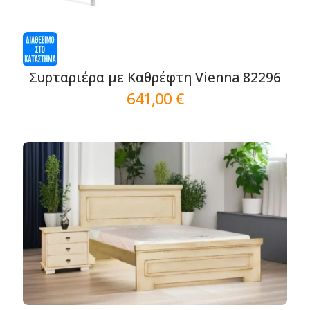
Συρταριέρα με Καθρέφτη Vienna 82296
641,00
€
Αυτό
το
προϊόν
έχει
πολλαπλές
παραλλαγές.
Οι
επιλογές
μπορούν
να