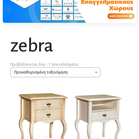
zebra
Προβάλλονται όλα - 7 αποτελέσματα
Αυτό
το
προϊόν
έχει
πολλαπλές
παραλλαγές.
Οι