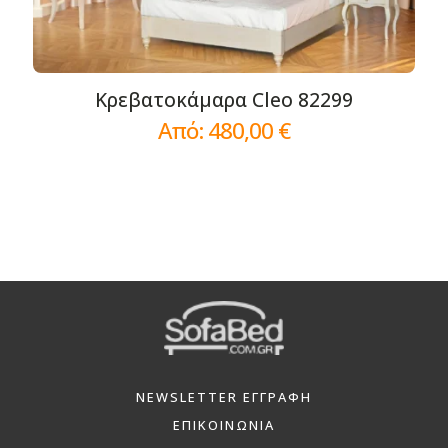
επιλογές
μπορούν
να
Κρεβατοκάμαρα Cleo 82299
επιλεγούν
στη
Από:
480,00
€
σελίδα
του
προϊόντος
NEWSLETTER ΕΓΓΡΑΦΗ
ΕΠΙΚΟΙΝΩΝΙΑ